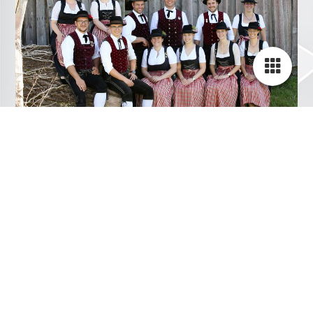
1. Vorsitzender:
Christian Gaube
2. Vorsitzende:
Barbara Winbeck
1. Dirigent:
Johannes Winbeck
2. Dirigent:
Simon Winbeck
Kassiererin:
Maria Abholzer